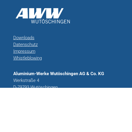
Downloads
Datenschutz
Impressum
Whistleblowing
Aluminium-Werke Wutöschingen AG & Co. KG
Werkstraße 4
D-79793 Wutöschingen
Tel: +49 7746 81-0
information@aww.de
Aluminiumprodukte und -dienstleistungen für Bau und
Architektur, Industrie, Automotive, Mobilität & Transport
und Verpackungen